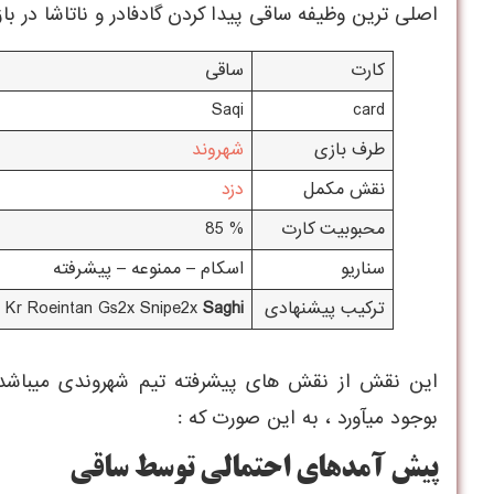
اصلی ترین وظيفه ساقی پيدا کردن گادفادر و ناتاشا در ب
کارت
ساقی
Saqi
card
طرف بازی
شهروند
نقش مکمل
دزد
محبوبیت کارت
% 85
سناریو
اسکام – ممنوعه – پیشرفته
ترکیب پیشنهادی
Saghi
r Kr Roeintan Gs2x Snipe2x
اين نقش از نقش های پيشرفته تيم شهروندی ميباشد
بوجود ميآورد ، به اين صورت که :
پیش آمدهای احتمالی توسط ساقی