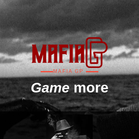
MAFIA GP
more
Game