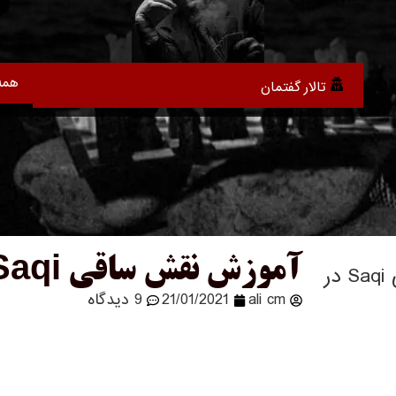
همه
تالار گفتمان
آموزش نقش ساقی Saqi در بازی مافیا
آموزش نقش ساقی Saqi در
ali cm
21/01/2021
9 دیدگاه