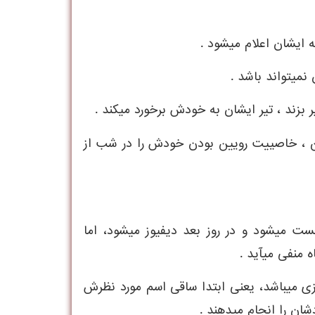
ه ايشان اعلام ميشود .
 نميتواند باشد .
ير بزند ، تير ايشان به خودش برخورد ميکند .
تن ، خاصييت رويين بودن خودش را در شب از
ست ميشود و در روز بعد ديفيوز ميشود، اما
منفی ميآيد .
ازی ميباشد، يعنی ابتدا ساقی اسم مورد نظرش
شان را انجام ميدهند .