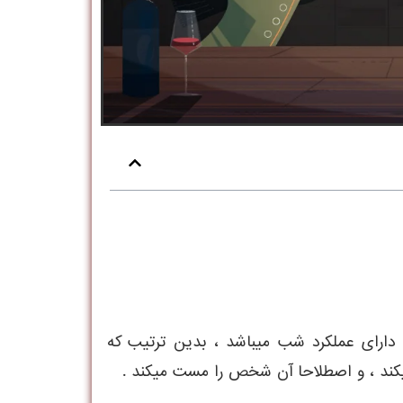
دارای عملکرد شب ميباشد ، بدين ترتيب که
 ميکند ، و اصطلاحا آن شخص را مست ميکند .