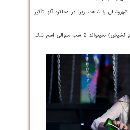
وندان را ندهد، زیرا در عملکرد آنها تأثیر
قرارداد: ساقی اسپم ندارد یعنی (همانند ناتاشا و دزد و کشیش) نمیتواند 2 شب متوالی اسم شک