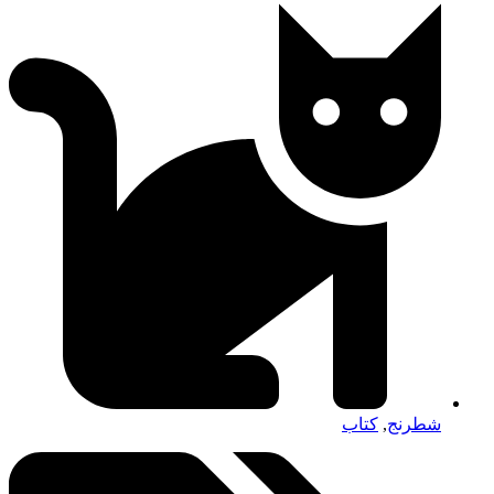
شطرنج
,
کتاب