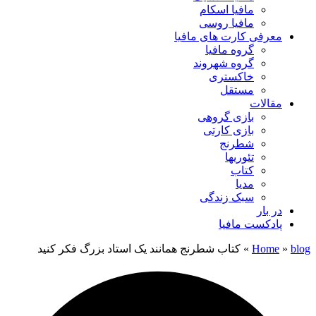
مافیا اسکام
مافیا روسی
معرفی کارت های مافیا
گروه مافیا
گروه شهروند
خاکستری
مستقل
مقالات
بازی گروهی
بازی کارتی
شطرنج
تئوریها
کتاب
مدیا
سبک زندگی
در بار
پادکست مافیا
blog
»
Home
»
کتاب شطرنج همانند یک استاد بزرگ فکر کنید