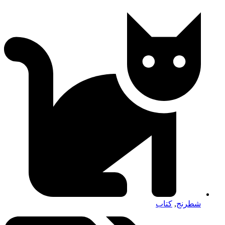
شطرنج
,
کتاب