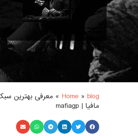
.
blog
»
Home
»
معرفی بهترین سبک
مافیا | mafiagp