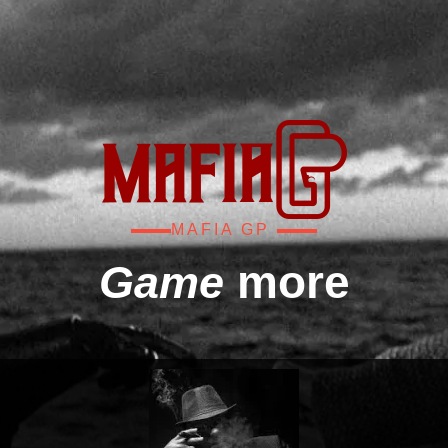
MAFIA GP
more
Game