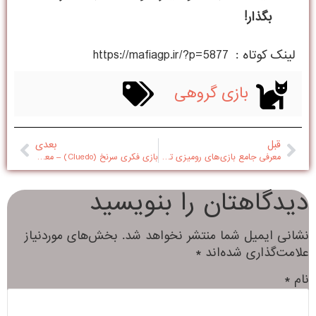
بگذار!
لینک کوتاه :
https://mafiagp.ir/?p=5877
بازی گروهی
قبل
بعدی
معرفی جامع بازی‌های رومیزی تک‌نفره (Solo Board Games)
بازی فکری سرنخ (Cluedo) – معرفی کامل
دیدگاهتان را بنویسید
نشانی ایمیل شما منتشر نخواهد شد.
بخش‌های موردنیاز
علامت‌گذاری شده‌اند
*
نام
*