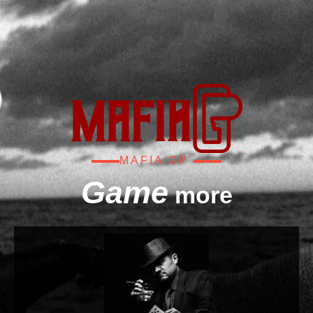
MAFIA GP
Game
more