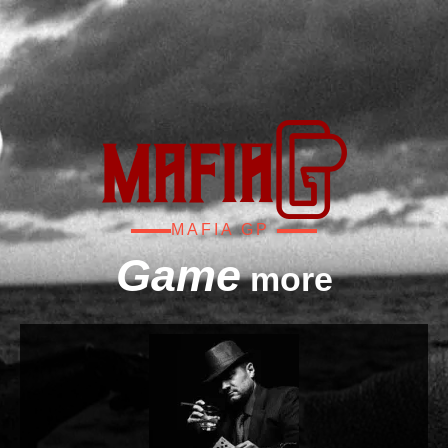
MAFIA GP
Game
more