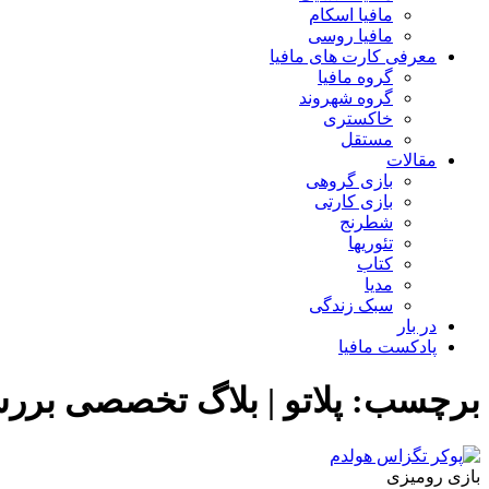
مافیا اسکام
مافیا روسی
معرفی کارت های مافیا
گروه مافیا
گروه شهروند
خاکستری
مستقل
مقالات
بازی گروهی
بازی کارتی
شطرنج
تئوریها
کتاب
مدیا
سبک زندگی
در بار
پادکست مافیا
برچسب: پلاتو | بلاگ تخصصی برر
بازی رومیزی