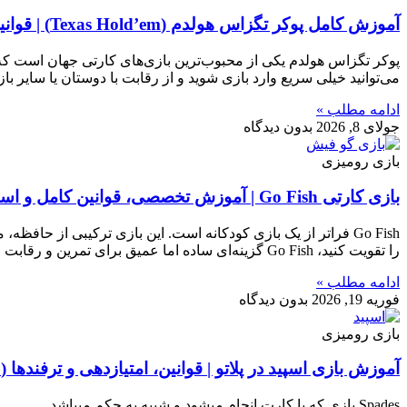
آموزش کامل پوکر تگزاس هولدم (Texas Hold’em) | قوانین، ترتیب کارت‌ها و نحوه بازی برای مبتدی‌ها
پوکر تگزاس هولدم یکی از محبوب‌ترین بازی‌های کارتی جهان است که ت
می‌توانید خیلی سریع وارد بازی شوید و از رقابت با دوستان یا سایر بازیکن
ادامه مطلب »
جولای 8, 2026
بدون دیدگاه
بازی رومیزی
بازی کارتی Go Fish | آموزش تخصصی، قوانین کامل و استراتژی‌های حرفه‌ای
Go Fish فراتر از یک بازی کودکانه است. این بازی ترکیبی از ح
را تقویت کنید، Go Fish گزینه‌ای ساده اما عمیق برای تمرین و رقابت است.
ادامه مطلب »
فوریه 19, 2026
بدون دیدگاه
بازی رومیزی
آموزش بازی اسپید در پلاتو | قوانین، امتیازدهی و ترفندها (Spades ♠|Plato)
Spades بازی که با کارت انجام میشود و شبیه به حکم میباشد….