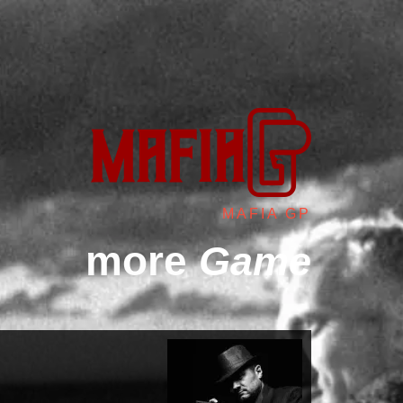
MAFIA GP
more
Game