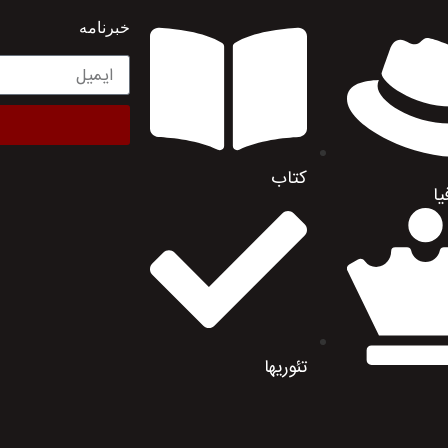
خبرنامه
کتاب
یا
تئوریها