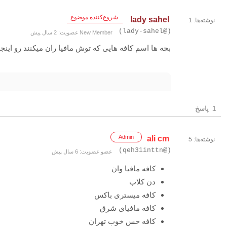
شروع‌کننده موضوع
lady sahel
نوشته‌ها: 1
(@lady-sahel)
New Member
عضویت: 2 سال پیش
بچه ها اسم کافه هایی که توش مافیا ران میکنند رو اینجا 
1
پاسخ
Admin
ali cm
نوشته‌ها: 5
(@qeh31inttn)
عضو
عضویت: 6 سال پیش
کافه مافیا وان
دن کلاب
کافه میستری باکس
کافه مافیای شرق
کافه حس خوب تهران