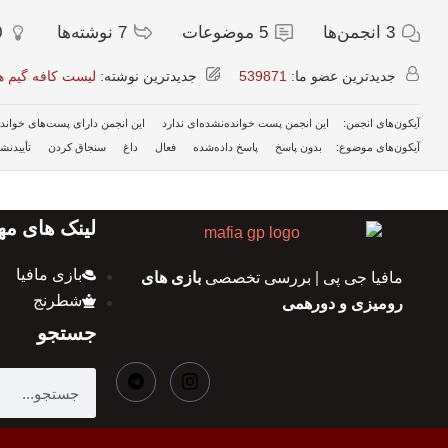
3
انجمن‌ها
5
موضوعات
7
نوشته‌ها
0
جدیدترین عضو ما:
539871
جدیدترین نوشته:
لیست کافه گیم‌ ه
آیکون‌های انجمن:
این انجمن پست خوانده‌نشده‌ای ندارد
این انجمن دارای پست‌های خوان
آیکون‌های موضوع:
بدون پاسخ
پاسخ داده‌شده
فعال
داغ
سنجاق کردن
تأییدنش
لینک های مه
بازی مافیا
مافیا جی پی | بررسی تخصصی
بازی های
شطرنج
رومیزی و دورهمی
جستجو