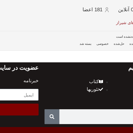
آنلاین
181
اعضا
ای شیراز
ده‌نشده است
ده
حل‌شده
خصوصی
بسته شد
م
عضویت در سایت 
خبرنامه
کتاب
تئوریها