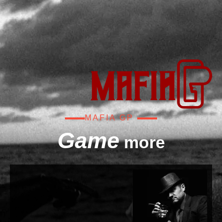
MAFIA GP
Game
more